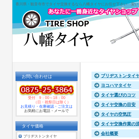
香川県・観音寺市でタイヤ交換するなら八幡タイヤにお任せ下さい 安い
ブリヂストンタイ
お問い合わせは
ヨコハマタイヤ
タイヤ選びのコツ
受付 9：00～18：00
（日・祝祭日は除く）
タイヤ交換の目安
お見積り・在庫確認・ご注文は
お気軽にお電話・メールで
タイヤの空気圧
タイヤ交換作業の
タイヤ価格
会社概要
ブリヂストンタイヤ