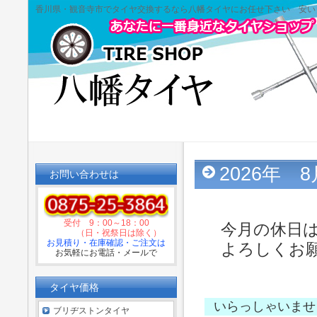
香川県・観音寺市でタイヤ交換するなら八幡タイヤにお任せ下さい 安い
2026年 
お問い合わせは
受付 9：00～18：00
今月の休日は 
（日・祝祭日は除く）
お見積り・在庫確認・ご注文は
よろしくお願
お気軽にお電話・メールで
タイヤ価格
いらっしゃいませ
ブリヂストンタイヤ