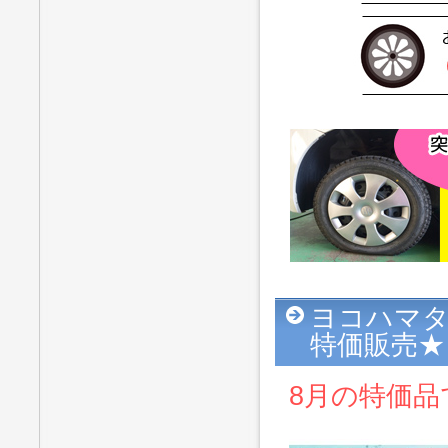
ヨコハマ
特価販売★
8月の特価品